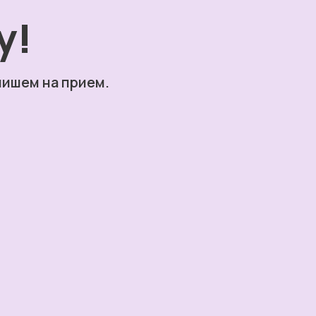
у!
пишем на прием.