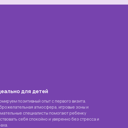
еально для детей
рмируем позитивный опыт с первого визита.
брожелательная атмосфера, игровые зоны и
имательные специалисты помогают ребенку
вствовать себя спокойно и уверенно без стресса и
аха.