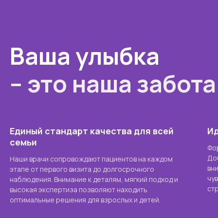
Ваша улыбка
– это наша забота
Единый стандарт качества для всей
Ид
семьи
Фо
До
Наши врачи сопровождают пациентов на каждом
вн
этапе от первого визита до долгосрочного
чу
наблюдения. Внимание к деталям, мягкий подход и
стр
высокая экспертиза позволяют находить
оптимальные решения для взрослых и детей.