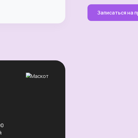
Записаться на 
00
й