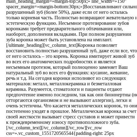
main_heading_margin=»margin-top:50px;» line_width=»150″
spacer_margin=»margin-bottom:30px;»]Восстанавливают сильн
разрушенный зуб (более 50%), даже если от него осталась
только корневая часть. Полностью возвращают жевательную 
эстетическую функцию. Несъемное протезирование зубов
коронками требует предварительного обтачивания или,
наоборот, дополнения вкладками. При полном разрушении
зуба коронка может быть установлена на имплант.
[/ultimate_heading][vc_column_text]Коронка позволяет
восстановить полностью разрушенный зуб, даже если все, что
от него осталось – это корень. Коронка имитирует живой зуб
во всех его анатомических подробностях и является
несъемным протезом, который полноценно заменяет Ваш
натуральный зуб во всех его функциях: кусание, жевание,
речь и т.д. На сегодня коронки исполняют из следующих
материалов: металл, металлокерамика и безметалловая
керамика. Разумеется, стоматологи и пациенты отдают
предпочтение именно последним, так как они биоинертны (н
отторгаются организмом и не вызывают аллергии), легки и
очень эстетичны. Что касается металлических коронок, то он
постепенно уходят в прошлое. Металлическая коронка за счет
своей жесткости вызывает стресс суставов и может привести
к преждевременному износу противоположного зуба.
[/vc_column_text][/vc_column][/vc_row][vc_row
css=».vc_custom_1551720565544{padding-right: 25px