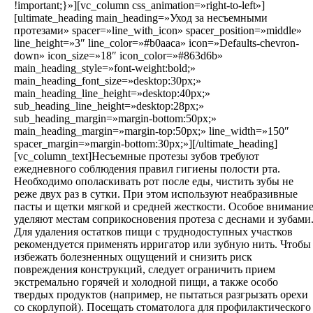
!important;}»][vc_column css_animation=»right-to-left»]
[ultimate_heading main_heading=»Уход за несъемными
протезами» spacer=»line_with_icon» spacer_position=»middle»
line_height=»3″ line_color=»#b0aaca» icon=»Defaults-chevron-
down» icon_size=»18″ icon_color=»#863d6b»
main_heading_style=»font-weight:bold;»
main_heading_font_size=»desktop:30px;»
main_heading_line_height=»desktop:40px;»
sub_heading_line_height=»desktop:28px;»
sub_heading_margin=»margin-bottom:50px;»
main_heading_margin=»margin-top:50px;» line_width=»150″
spacer_margin=»margin-bottom:30px;»][/ultimate_heading]
[vc_column_text]Несъемные протезы зубов требуют
ежедневного соблюдения правил гигиены полости рта.
Необходимо ополаскивать рот после еды, чистить зубы не
реже двух раз в сутки. При этом используют неабразивные
пасты и щетки мягкой и средней жесткости. Особое внимани
уделяют местам соприкосновения протеза с деснами и зубами
Для удаления остатков пищи с труднодоступных участков
рекомендуется применять ирригатор или зубную нить. Чтобы
избежать болезненных ощущений и снизить риск
повреждения конструкций, следует ограничить прием
экстремально горячей и холодной пищи, а также особо
твердых продуктов (например, не пытаться разгрызать орехи
со скорлупой). Посещать стоматолога для профилактического