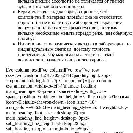
вкладка внешне абсолютно не отличается от тканей
зуба, в который она установлена;
Керамическая вкладка гораздо прочнее, чем
композитный материал пломбы: она не становится
пористой и не крошится, не абсорбирует красящие
вещества и не меняет со временем цвет, поэтому
вкладку необходимо менять гораздо реже, чем обычную
пломбу;
Изготавливает керамическая вкладка в лаборатории по
индивидуальным слепкам, поэтому точность
прилегания к зубу максимальна, что исключает
возможность развития повторного кариеса.
[/vc_column_text][/vc_column][/vc_row][vc_row
css=».vc_custom_1551720565544{padding-right: 25px
!important;padding-left: 25px !important;}»][vc_column
css_animation=»right-to-left»][ultimate_heading
main_heading=»Коронки» spacer=»line_with_icon»
spacer_position=»middle» line_height=»3″ line_color=»#b0aaca»
icon=»Defaults-chevron-down» icon_size=»18″
icon_color=»#863d6b» main_heading_style=»font-weight:bold;»
main_heading_font_size=»desktop:30px;»
main_heading_line_height=»desktop:40px;»
sub_heading_line_height=»desktop:28px;»
sub_heading_margin=»margin-bottom:50px;»