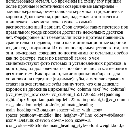
использовался металл. Со временем на смену ему пришли
более прочные и эстетически совершенные материалы –
металлокерамика, безметалловая керамика и циркониевые
коронки. Долговечная, прочная, надежная и эстетически
привлекательная металлокерамика – самый
распространенный вариант. Срок службы таких протезов при
правильном уходе способен достигать нескольких десятков
лет. Фарфоровые или безметаллические протезы появились
сравнительно недавно, равно как и инновационные коронки
из диоксида циркония. Их основное преимущество в том, что
они, во-первых, совершенно неотличимы от остальных зубов
как по фактуре, так и по цветовой гамме, о чем
свидетельствуют фото готовых и установленных протезов, а
во-вторых, их долговечность способна исчисляться не одним
десятилетием. Как правило, такие коронки выбирают для
установки на передние (видимые) зубы, а металлокерамику
ставят на жевательные зубы ввиду того, что она дешевле
коронок из диоксида циркония.[/vc_column_text][/vc_column]
[/vc_row][vc_row css=».vc_custom_1551720565544{padding-
right: 25px !important;padding-left: 25px !important;}»][vc_column
css_animation=»right-to-left»][ultimate_heading
main_heading=»Вкладки» spacer=»line_with_icon»
spacer_position=»middle» line_height=»3″ line_color=»#b0aaca»
icon=»Defaults-chevron-down» icon_size=»18″
icon_color=»#863d6b» main_heading_style=»font-weight:bold;»