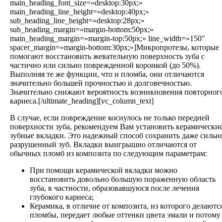
main_heading_font_size=»desktop:30px;»
main_heading_line_height=»desktop:40px;»
sub_heading_line_height=»desktop:28px;»
sub_heading_margin=»margin-bottom:50px;»
main_heading_margin=»margin-top:50px;» line_width=»150″
spacer_margin=»margin-bottom:30px;»]Микропротезы, которые
помогают восстановить жевательную поверхность зуба с
частично или сильно поврежденной коронкой (до 50%).
Выполняя те же функции, что и пломба, они отличаются
значительно большей прочностью и долговечностью.
Значительно снижают вероятность возникновения повторног
кариеса.[/ultimate_heading][vc_column_text]
В случае, если повреждение коснулось не только передней
поверхности зуба, рекомендуем Вам установить керамически
зубные вкладки. Это надежный способ сохранить даже сильн
разрушенный зуб. Вкладки выигрышно отличаются от
обычных пломб из композита по следующим параметрам:
При помощи керамической вкладки можно
восстановить довольно большую пораженную область
зуба, в частности, образовавшуюся после лечения
глубокого кариеса;
Керамика, в отличие от композита, из которого делаютс
пломбы, передает любые оттенки цвета эмали и потому