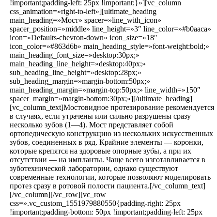
!important;padding-left: 25px !important;}»][vc_column
css_animation=»right-to-left»][ultimate_heading
main_heading=»Мост» spacer=»line_with_icon»
spacer_position=»middle» line_height=»3″ line_color=»#b0aaca»
icon=»Defaults-chevron-down» icon_size=»18″
icon_color=»#863d6b» main_heading_style=»font-weight:bold;»
main_heading_font_size=»desktop:30px;»
main_heading_line_height=»desktop:40px;»
sub_heading_line_height=»desktop:28px;»
sub_heading_margin=»margin-bottom:50px;»
main_heading_margin=»margin-top:50px;» line_width=»150″
spacer_margin=»margin-bottom:30px;»][/ultimate_heading]
[vc_column_text]Мостовидное протезирование рекомендуется
в случаях, если утрачены или сильно разрушены сразу
несколько зубов (1—4). Мост представляет собой
ортопедическую конструкцию из нескольких искусственных
зубов, соединенных в ряд. Крайние элементы — коронки,
которые крепятся на здоровые опорные зубы, а при их
отсутствии — на импланты. Чаще всего изготавливается в
зуботехнической лаборатории, однако существуют
современные технологии, которые позволяют моделировать
протез сразу в ротовой полости пациента.[/vc_column_text]
[/vc_column][/vc_row][vc_row
css=».vc_custom_1551979880550{padding-right: 25px
!important;padding-bottom: 50px !important;padding-left: 25px