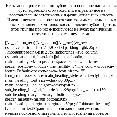
Несъемное протезирование зубов – это основное направлени
ортопедической стоматологии, направленное на
восстановление эстетических и функциональных качеств.
Именно несъемные протезы считаются самым оптимальным
во всех отношениях методом восстановления зубов. Протезы
этой группы прочно фиксируются на зубах различными
стоматологическими цементами.
[/vc_column_text][/vc_column][/vc_row][vc_row
css=».vc_custom_1551717268718{padding-right: 25px
!important;padding-left: 25px !important;}»][vc_column
css_animation=»right-to-left»][ultimate_heading
main_heading=»Материалы» spacer=»line_with_icon»
spacer_position=»middle» line_height=»3″ line_color=»#b0aaca»
icon=»Defaults-chevron-down» icon_size=»18″
icon_color=»#863d6b» main_heading_style=»font-weight:bold;»
main_heading_font_size=»desktop:30px;»
main_heading_line_height=»desktop:40px;»
sub_heading_line_height=»desktop:28px;» line_width=»150″
sub_heading_margin=»margin-bottom:50px;»
spacer_margin=»margin-bottom:30px;»
main_heading_margin=»margin-top:50px;»][/ultimate_heading]
[vc_column_text]Сравнительно недавно повсеместно в
качестве основного материала для изготовления протезов