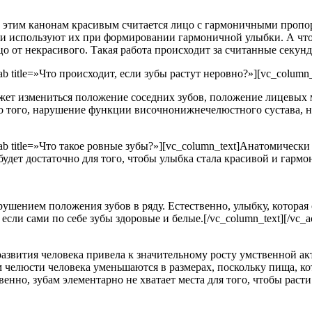
 этим канонам красивым считается лицо с гармоничными пропор
и используют их при формировании гармоничной улыбки. А что 
о от некрасивого. Такая работа происходит за считанные секун
tab title=»Что происходит, если зубы растут неровно?»][vc_column_
ожет измениться положение соседних зубов, положение лицевых 
ло того, нарушение функции височнонижнечелюстного сустава,
n_tab title=»Что такое ровные зубы?»][vc_column_text]Анатомическ
удет достаточно для того, чтобы улыбка стала красивой и гармо
рушением положения зубов в ряду. Естественно, улыбку, которая
сли сами по себе зубы здоровые и белые.[/vc_column_text][/vc_ac
звития человека привела к значительному росту умственной ак
м челюсти человека уменьшаются в размерах, поскольку пища, ко
венно, зубам элементарно не хватает места для того, чтобы рас