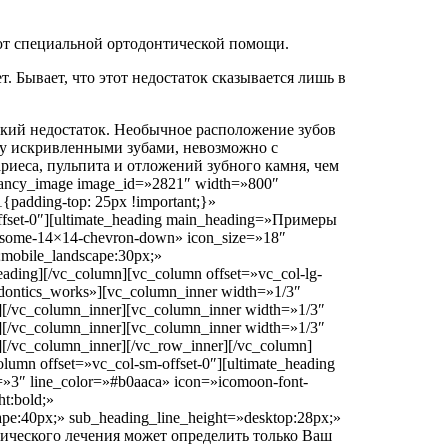
уют специальной ортодонтической помощи.
. Бывает, что этот недостаток сказывается лишь в
еский недостаток. Необычное расположение зубов
ду искривленными зубами, невозможно с
иеса, пульпита и отложений зубного камня, чем
_fancy_image image_id=»2821″ width=»800″
padding-top: 25px !important;}»
-offset-0″][ultimate_heading main_heading=»Примеры
wesome-14×14-chevron-down» icon_size=»18″
;mobile_landscape:30px;»
eading][/vc_column][vc_column offset=»vc_col-lg-
hodontics_works»][vc_column_inner width=»1/3″
[/vc_column_inner][vc_column_inner width=»1/3″
[/vc_column_inner][vc_column_inner width=»1/3″
[/vc_column_inner][/vc_row_inner][/vc_column]
lumn offset=»vc_col-sm-offset-0″][ultimate_heading
»3″ line_color=»#b0aaca» icon=»icomoon-font-
t:bold;»
pe:40px;» sub_heading_line_height=»desktop:28px;»
тического лечения может определить только Ваш