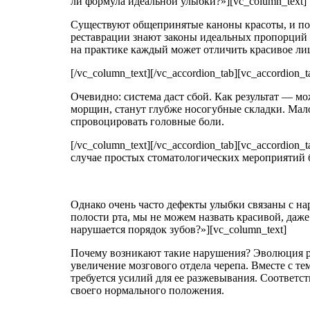
ли формула идеальной улыбки?»][vc_column_text]
Существуют общепринятые каноны красоты, и по
реставрации знают законы идеальных пропорций 
на практике каждый может отличить красивое лиц
[/vc_column_text][/vc_accordion_tab][vc_accordion_
Очевидно: система даст сбой. Как результат — м
морщин, станут глубже носогубные складки. Ма
спровоцировать головные боли.
[/vc_column_text][/vc_accordion_tab][vc_accordio
случае простых стоматологических мероприятий б
Однако очень часто дефекты улыбки связаны с на
полости рта, мы не можем назвать красивой, даже е
нарушается порядок зубов?»][vc_column_text]
Почему возникают такие нарушения? Эволюция ра
увеличение мозгового отдела черепа. Вместе с те
требуется усилий для ее разжевывания. Соответст
своего нормального положения.