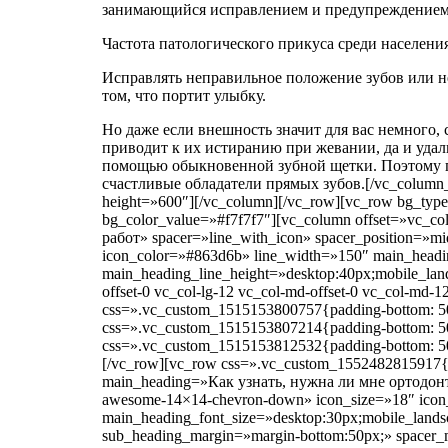
занимающийся исправлением и предупреждением 
Частота патологического прикуса среди населени
Исправлять неправильное положение зубов или нет
том, что портит улыбку.
Но даже если внешность значит для вас немного,
приводит к их истиранию при жевании, да и уда
помощью обыкновенной зубной щетки. Поэтому по
счастливые обладатели прямых зубов.[/vc_column_t
height=»600″][/vc_column][/vc_row][vc_row bg_type
bg_color_value=»#f7f7f7″][vc_column offset=»vc_col
работ» spacer=»line_with_icon» spacer_position=»m
icon_color=»#863d6b» line_width=»150″ main_headin
main_heading_line_height=»desktop:40px;mobile_land
offset-0 vc_col-lg-12 vc_col-md-offset-0 vc_col-md-
css=».vc_custom_1515153800757{padding-bottom: 50
css=».vc_custom_1515153807214{padding-bottom: 50
css=».vc_custom_1515153812532{padding-bottom: 50p
[/vc_row][vc_row css=».vc_custom_1552482815917{padd
main_heading=»Как узнать, нужна ли мне ортодонтия
awesome-14×14-chevron-down» icon_size=»18″ icon_
main_heading_font_size=»desktop:30px;mobile_lands
sub_heading_margin=»margin-bottom:50px;» space