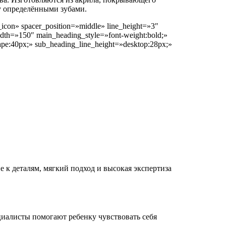
у определёнными зубами.
icon» spacer_position=»middle» line_height=»3″
th=»150″ main_heading_style=»font-weight:bold;»
pe:40px;» sub_heading_line_height=»desktop:28px;»
 к деталям, мягкий подход и высокая экспертиза
иалисты помогают ребенку чувствовать себя