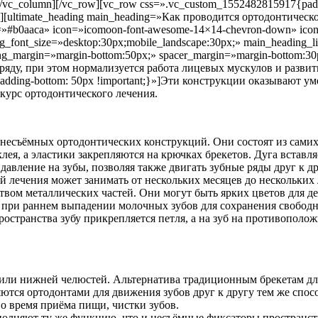
][/vc_column][/vc_row][vc_row css=».vc_custom_1552482815917{paddin
-0″][ultimate_heading main_heading=»Как проводится ортодонтическ
lor=»#b0aaca» icon=»icomoon-font-awesome-14×14-chevron-down» ico
ng_font_size=»desktop:30px;mobile_landscape:30px;» main_heading_l
ding_margin=»margin-bottom:50px;» spacer_margin=»margin-botto
яду, при этом нормализуется работа лицевых мускулов и развитие
adding-bottom: 50px !important;}»]Эти конструкции оказывают у
курс ортодонтического лечения.
есъёмных ортодонтических конструкций. Они состоят из самих б
ея, а эластики закрепляются на крючках брекетов. Дуга вставляе
т давление на зубы, позволяя также двигать зубные ряды друг к 
й лечения может занимать от нескольких месяцев до нескольких 
твом металлических частей. Они могут быть ярких цветов для д
ри раннем выпадении молочных зубов для сохранения свободно
ространства зубу прикрепляется петля, а на зуб на противополо
 или нижней челюстей. Альтернатива традиционным брекетам для
ются ортодонтами для движения зубов друг к другу тем же спос
о время приёма пищи, чистки зубов.
лняют ту же функцию, что и несъёмные фиксаторы пространств