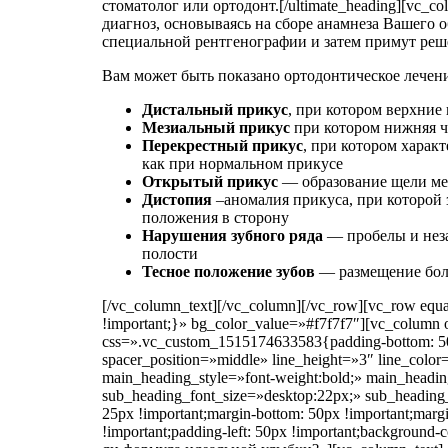
стоматолог или ортодонт.[/ultimate_heading][vc_c
диагноз, основываясь на сборе анамнеза Вашего о
специальной рентгенографии и затем примут реше
Вам может быть показано ортодонтическое лечен
Дистальный прикус
, при котором верхние
Мезиальный прикус
при котором нижняя че
Перекрестный прикус
, при котором харак
как при нормальном прикусе
Открытый прикус
— образование щели ме
Дистопия
–аномалия прикуса, при которой з
положения в сторону
Нарушения зубного ряда
— пробелы и неза
полости
Тесное положение зубов
— размещение боль
[/vc_column_text][/vc_column][/vc_row][vc_row equ
!important;}» bg_color_value=»#f7f7f7″][vc_column of
css=».vc_custom_1515174633583{padding-bottom: 50
spacer_position=»middle» line_height=»3″ line_co
main_heading_style=»font-weight:bold;» main_headi
sub_heading_font_size=»desktop:22px;» sub_heading
25px !important;margin-bottom: 50px !important;margi
!important;padding-left: 50px !important;background-c