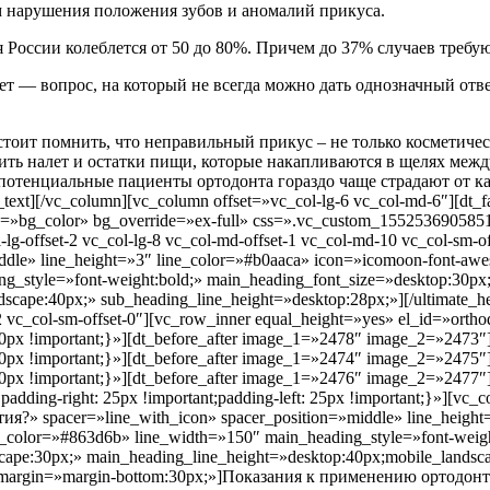
нарушения положения зубов и аномалий прикуса.
я России колеблется от 50 до 80%. Причем до 37% случаев треб
 — вопрос, на который не всегда можно дать однозначный ответ
 стоит помнить, что неправильный прикус – не только косметич
лить налет и остатки пищи, которые накапливаются в щелях меж
тенциальные пациенты ортодонта гораздо чаще страдают от кар
ext][/vc_column][vc_column offset=»vc_col-lg-6 vc_col-md-6″][dt
=»bg_color» bg_override=»ex-full» css=».vc_custom_1552536905851{
-lg-offset-2 vc_col-lg-8 vc_col-md-offset-1 vc_col-md-10 vc_col-sm
iddle» line_height=»3″ line_color=»#b0aaca» icon=»icomoon-font-a
g_style=»font-weight:bold;» main_heading_font_size=»desktop:30px
scape:40px;» sub_heading_line_height=»desktop:28px;»][/ultimate_h
12 vc_col-sm-offset-0″][vc_row_inner equal_height=»yes» el_id=»ort
px !important;}»][dt_before_after image_1=»2478″ image_2=»2473″]
px !important;}»][dt_before_after image_1=»2474″ image_2=»2475″]
x !important;}»][dt_before_after image_1=»2476″ image_2=»2477″]
ing-right: 25px !important;padding-left: 25px !important;}»][vc_co
?» spacer=»line_with_icon» spacer_position=»middle» line_height=
color=»#863d6b» line_width=»150″ main_heading_style=»font-weigh
cape:30px;» main_heading_line_height=»desktop:40px;mobile_landsca
r_margin=»margin-bottom:30px;»]Показания к применению ортодон