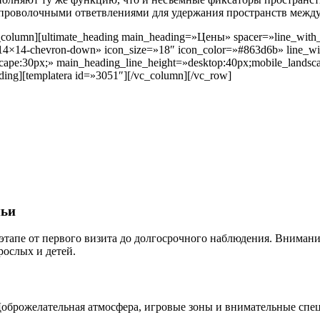
 проволочными ответвлениями для удержания пространств межд
_column][ultimate_heading main_heading=»Цены» spacer=»line_with_
14×14-chevron-down» icon_size=»18″ icon_color=»#863d6b» line_wid
cape:30px;» main_heading_line_height=»desktop:40px;mobile_landsca
ding][templatera id=»3051″][/vc_column][/vc_row]
мьи
апе от первого визита до долгосрочного наблюдения. Внимание
рослых и детей.
оброжелательная атмосфера, игровые зоны и внимательные спец