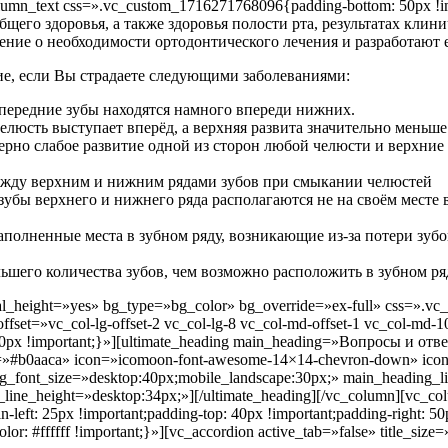
olumn_text css=».vc_custom_1716271768096{padding-bottom: 50px !
бщего здоровья, а также здоровья полости рта, результатах клин
ние о необходимости ортодонтического лечения и разработают е
ие, если Вы страдаете следующими заболеваниями:
 передние зубы находятся намного впереди нижних.
люсть выступает вперёд, а верхняя развита значительно меньше
терно слабое развитие одной из сторон любой челюсти и верхни
жду верхним и нижним рядами зубов при смыкании челюстей
убы верхнего и нижнего ряда располагаются не на своём месте в
полненные места в зубном ряду, возникающие из-за потери зуб
шего количества зубов, чем возможно расположить в зубном р
al_height=»yes» bg_type=»bg_color» bg_override=»ex-full» css=».v
fset=»vc_col-lg-offset-2 vc_col-lg-8 vc_col-md-offset-1 vc_col-md-1
px !important;}»][ultimate_heading main_heading=»Вопросы и отве
lor=»#b0aaca» icon=»icomoon-font-awesome-14×14-chevron-down» ico
ng_font_size=»desktop:40px;mobile_landscape:30px;» main_heading_l
_line_height=»desktop:34px;»][/ultimate_heading][/vc_column][vc_c
n-left: 25px !important;padding-top: 40px !important;padding-right: 5
olor: #ffffff !important;}»][vc_accordion active_tab=»false» title_si