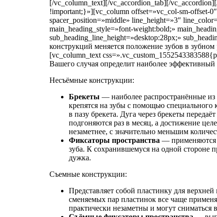
[/vc_column_text][/vc_accordion_tab][/vc_accordion
!important;}»][vc_column offset=»vc_col-sm-offset
spacer_position=»middle» line_height=»3″ line_co
main_heading_style=»font-weight:bold;» main_headi
sub_heading_line_height=»desktop:28px;» sub_hea
конструкций меняется положение зубов в зубном р
[vc_column_text css=».vc_custom_1552543383588{p
Вашего случая определит наиболее эффективный 
Несъёмные конструкции:
Брекеты
— наиболее распространённые из н
крепятся на зубы с помощью специального кл
в пазу брекета. Дуга через брекеты передаё
подгоняются раз в месяц, а достижение целе
незаметнее, с значительно меньшим количес
Фиксаторы пространства
— применяются п
зуба. К сохранившемуся на одной стороне п
дужка.
Съемные конструкции:
Представляет собой пластинку для верхней
сменяемых пар пластинок все чаще применя
практически незаметны и могут сниматься в
Съёмные фиксаторы пространства
— выпо