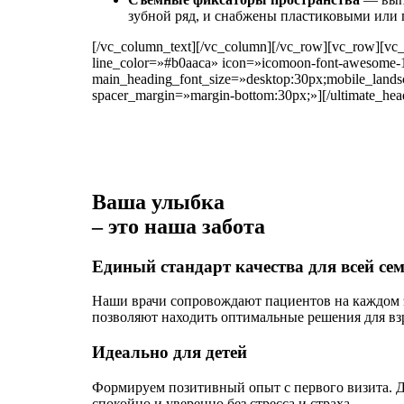
зубной ряд, и снабжены пластиковыми или
[/vc_column_text][/vc_column][/vc_row][vc_row][vc
line_color=»#b0aaca» icon=»icomoon-font-awesome-
main_heading_font_size=»desktop:30px;mobile_lands
spacer_margin=»margin-bottom:30px;»][/ultimate_hea
Ваша улыбка
– это наша забота
Единый стандарт качества для всей се
Наши врачи сопровождают пациентов на каждом эт
позволяют находить оптимальные решения для вз
Идеально для детей
Формируем позитивный опыт с первого визита. Д
спокойно и уверенно без стресса и страха.