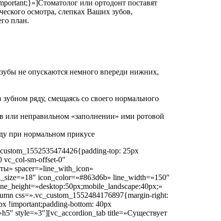
important;}»]Стоматолог или ортодонт поставят
ического осмотра, слепках Ваших зубов,
го план.
е зубы не опускаются немного впереди нижних,
 зубном ряду, смещаясь со своего нормального
ов или неправильном «заполнении» ими ротовой
яду при нормальном прикусе
c_custom_1552535474426{padding-top: 25px
0 vc_col-sm-offset-0″
ты» spacer=»line_with_icon»
n_size=»18″ icon_color=»#863d6b» line_width=»150″
ine_height=»desktop:50px;mobile_landscape:40px;»
olumn css=».vc_custom_1552484176897{margin-right:
0px !important;padding-bottom: 40px
ze=»h5″ style=»3″][vc_accordion_tab title=»Существует