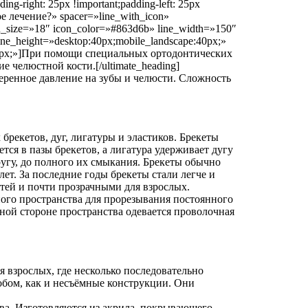
g-right: 25px !important;padding-left: 25px
ое лечение?» spacer=»line_with_icon»
n_size=»18″ icon_color=»#863d6b» line_width=»150″
ine_height=»desktop:40px;mobile_landscape:40px;»
m:30px;»]При помощи специальных ортодонтических
 челюстной кости.[/ultimate_heading]
меренное давление на зубы и челюсти. Сложность
рекетов, дуг, лигатуры и эластиков. Брекеты
тся в пазы брекетов, а лигатура удерживает дугу
другу, до полного их смыкания. Брекеты обычно
лет. За последние годы брекеты стали легче и
етей и почти прозрачными для взрослых.
го пространства для прорезывания постоянного
жной стороне пространства одевается проволочная
 взрослых, где несколько последовательно
обом, как и несъёмные конструкции. Они
а. Изготовляются из акрила, покрывающего