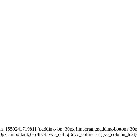
m_1559241719811{padding-top: 30px !important;padding-bottom: 30p
px !important;}» offset=»vc_col-lg-6 vc_col-md-6″][vc_column_te