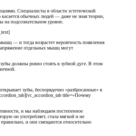
циями. Специалисты в области эстетической
касается обычных людей — даже не зная теории,
ды на подсознательном уровне.
text]
мышц — и тогда возрастет вероятность появления
 напряжение отдельных мышц могут
и зубы должны ровно стоять в зубной дуге. В этом
ничной.
 открывает зубы, беспорядочно «разбросанные» в
cordion_tab][vc_accordion_tab title=»Почему
тивности, и мы наблюдаем постепенное
торую он употребляет, стала мягкой и не
ти правильно, и они смещаются относительно